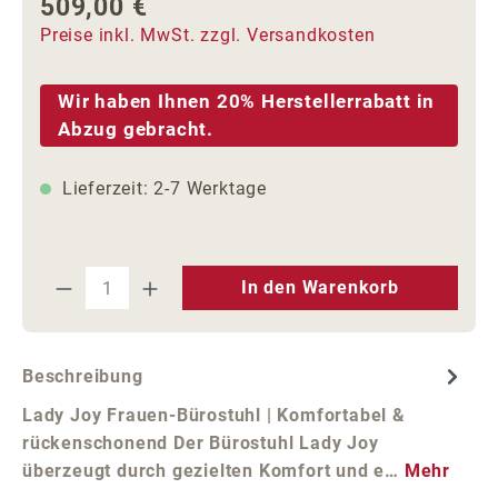
509,00 €
Regulärer Preis:
Preise inkl. MwSt. zzgl. Versandkosten
Wir haben Ihnen 20% Herstellerrabatt in
Abzug gebracht.
Lieferzeit: 2-7 Werktage
Produkt Anzahl: Gib den gewünschten We
In den Warenkorb
Beschreibung
Lady Joy Frauen-Bürostuhl | Komfortabel &
rückenschonend Der Bürostuhl Lady Joy
überzeugt durch gezielten Komfort und e…
Mehr