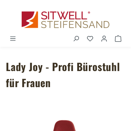
Zum Hauptinhalt springen
Du hast 0 Produ
Ware
Lady Joy - Profi Bürostuhl
für Frauen
Bildergalerie überspringen