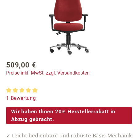
509,00 €
Regulärer Preis:
Preise inkl. MwSt. zzgl. Versandkosten
Durchschnittliche Bewertung von 5 von 5 Sternen
1 Bewertung
Wir haben Ihnen 20% Herstellerrabatt in
Abzug gebracht.
✓ Leicht bedienbare und robuste Basis-Mechanik