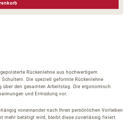
hen um die Anzahl zu erhöhen oder zu r
renkorb
ollgepolsterte Rückenlehne aus hochwertigem
Schultern. Die speziell geformte Rückenlehne
ng über den gesamten Arbeitstag. Die ergonomisch
rspannungen und Ermüdung vor.
abhängig voneinander nach Ihren persönlichen Vorlieben
mehr betätigt wird, bleibt diese zuverlässig fixiert