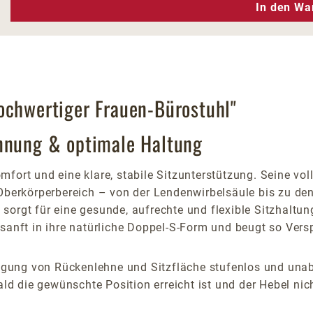
n Wert ein oder benutze die Schaltfläc
In den Wa
ochwertiger Frauen-Bürostuhl"
annung & optimale Haltung
mfort und eine klare, stabile Sitzunterstützung. Seine v
erkörperbereich – von der Lendenwirbelsäule bis zu den 
sorgt für eine gesunde, aufrechte und flexible Sitzhaltu
e sanft in ihre natürliche Doppel-S-Form und beugt so Ve
Neigung von Rückenlehne und Sitzfläche stufenlos und un
die gewünschte Position erreicht ist und der Hebel nicht 