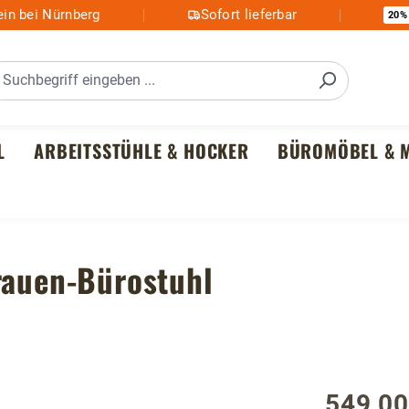
in bei Nürnberg
Sofort lieferbar
20%
L
ARBEITSSTÜHLE & HOCKER
BÜROMÖBEL & M
rauen-Bürostuhl
549,00
Regulärer P