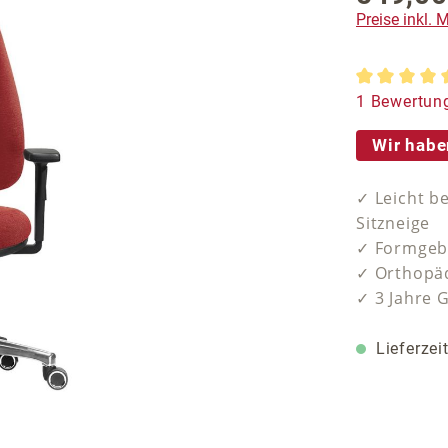
Preise inkl.
Durchschnit
1 Bewertun
Wir habe
✓ Leicht b
Sitzneige
✓ Formgebe
✓ Orthopäd
✓ 3 Jahre 
Lieferzei