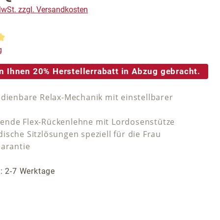
 MwSt. zzgl. Versandkosten
tliche Bewertung von 5 von 5 Sternen
g
n Ihnen 20% Herstellerrabatt in Abzug gebracht.
edienbare Relax-Mechanik mit einstellbarer
nde Flex-Rückenlehne mit Lordosenstütze
ische Sitzlösungen speziell für die Frau
Garantie
t: 2-7 Werktage