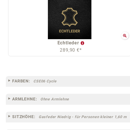
Echtleder
289,90 €*
FARBEN:
CSE06 Cycle
ARMLEHNE:
Ohne Armlehne
SITZHÖHE:
Gasfeder Niedrig - für Personen kleiner 1,60 m