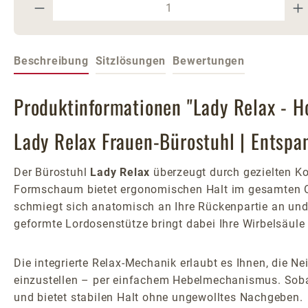
Produkt Anzahl: Gib den gewünschte
Beschreibung
Sitzlösungen
Bewertungen
Produktinformationen "Lady Relax - H
Lady Relax Frauen-Bürostuhl | Entsp
Der Bürostuhl
Lady Relax
überzeugt durch gezielten Ko
Formschaum bietet ergonomischen Halt im gesamten Ob
schmiegt sich anatomisch an Ihre Rückenpartie an und 
geformte Lordosenstütze bringt dabei Ihre Wirbelsäul
Die integrierte Relax-Mechanik erlaubt es Ihnen, die 
einzustellen – per einfachem Hebelmechanismus. Sobald 
und bietet stabilen Halt ohne ungewolltes Nachgeben.