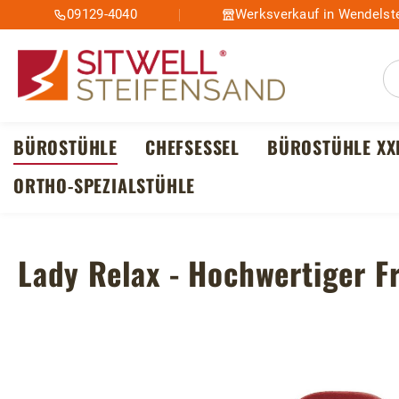
09129-4040
Werksverkauf in Wendelste
m Hauptinhalt springen
Zur Suche springen
Zur Hauptnavigation springen
BÜROSTÜHLE
CHEFSESSEL
BÜROSTÜHLE XX
ORTHO-SPEZIALSTÜHLE
Lady Relax - Hochwertiger F
Bildergalerie überspringen