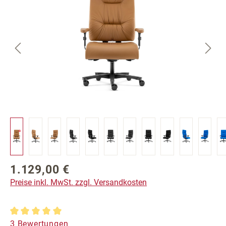
1.129,00 €
Regulärer Preis:
Preise inkl. MwSt. zzgl. Versandkosten
Durchschnittliche Bewertung von 5 von 5 Sternen
3 Bewertungen