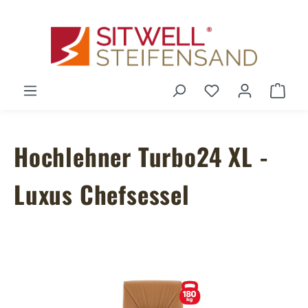
Zum Hauptinhalt springen
Du hast 0 Produ
Ware
Hochlehner Turbo24 XL -
Luxus Chefsessel
Bildergalerie überspringen