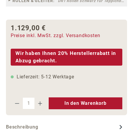
ROLLEN & GLEITER:
DR1 Rollen schwarz für Teppichböden [10]
1.129,00 €
Regulärer Preis:
Preise inkl. MwSt. zzgl. Versandkosten
Wir haben Ihnen 20% Herstellerrabatt in
Abzug gebracht.
Lieferzeit: 5-12 Werktage
Produkt Anzahl: Gib den gewünschten We
In den Warenkorb
Beschreibung