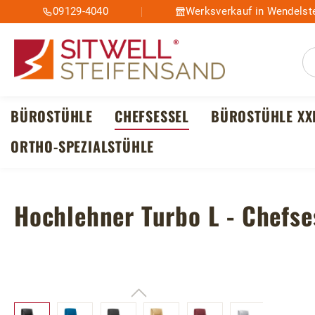
09129-4040
Werksverkauf in Wendelste
m Hauptinhalt springen
Zur Suche springen
Zur Hauptnavigation springen
BÜROSTÜHLE
CHEFSESSEL
BÜROSTÜHLE XX
ORTHO-SPEZIALSTÜHLE
Hochlehner Turbo L - Chefse
Bildergalerie überspringen