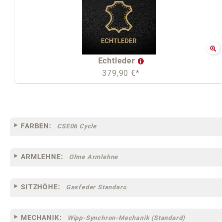
Echtleder
379,90 €*
FARBEN:
CSE06 Cycle
ARMLEHNE:
Ohne Armlehne
SITZHÖHE:
Gasfeder Standard
MECHANIK:
Wipp-Synchron-Mechanik (Standard)