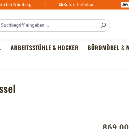
in bei Nürnberg
Sofort lieferbar
20%
L
ARBEITSSTÜHLE & HOCKER
BÜROMÖBEL & M
ssel
869,00
Regulärer P