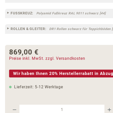
FUSSKREUZ:
Polyamid Fußkreuz RAL 9011 schwarz [44]
ROLLEN & GLEITER:
DR1 Rollen schwarz für Teppichböden [
869,00 €
Regulärer Preis:
Preise inkl. MwSt. zzgl. Versandkosten
Wir haben Ihnen 20% Herstellerrabatt in Abzug
Lieferzeit: 5-12 Werktage
Produkt Anzahl: Gib den gewünschte