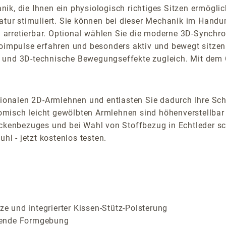
k, die Ihnen ein physiologisch richtiges Sitzen ermöglicht
ur stimuliert. Sie können bei dieser Mechanik im Handu
ch arretierbar. Optional wählen Sie die moderne 3D-Synchr
roimpulse erfahren und besonders aktiv und bewegt sitzen
 und 3D-technische Bewegungseffekte zugleich. Mit dem 
tionalen 2D-Armlehnen und entlasten Sie dadurch Ihre Schu
isch leicht gewölbten Armlehnen sind höhenverstellbar u
Rückenbezuges und bei Wahl von Stoffbezug in Echtleder 
hl - jetzt kostenlos testen.
 und integrierter Kissen-Stütz-Polsterung
rende Formgebung