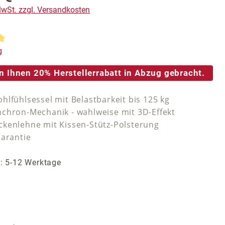
 MwSt. zzgl. Versandkosten
tliche Bewertung von 5 von 5 Sternen
g
n Ihnen 20% Herstellerrabatt in Abzug gebracht.
hlfühlsessel mit Belastbarkeit bis 125 kg
chron-Mechanik - wahlweise mit 3D-Effekt
kenlehne mit Kissen-Stütz-Polsterung
Garantie
t: 5-12 Werktage