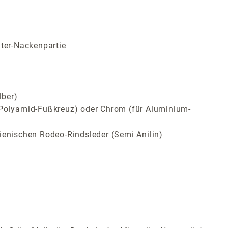
lter-Nackenpartie
lber)
ür Polyamid-Fußkreuz) oder Chrom (für Aluminium-
ienischen Rodeo-Rindsleder (Semi Anilin)