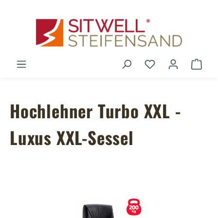
Zum Hauptinhalt springen
Du hast 0 Produ
Ware
Hochlehner Turbo XXL -
Luxus XXL-Sessel
Bildergalerie überspringen