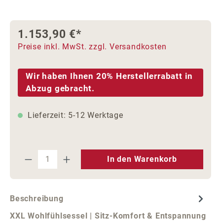
1.153,90 €*
Preise inkl. MwSt. zzgl. Versandkosten
Wir haben Ihnen 20% Herstellerrabatt in
Abzug gebracht.
Lieferzeit: 5-12 Werktage
Produkt Anzahl: Gib den gewünschten We
In den Warenkorb
Beschreibung
XXL Wohlfühlsessel | Sitz-Komfort & Entspannung