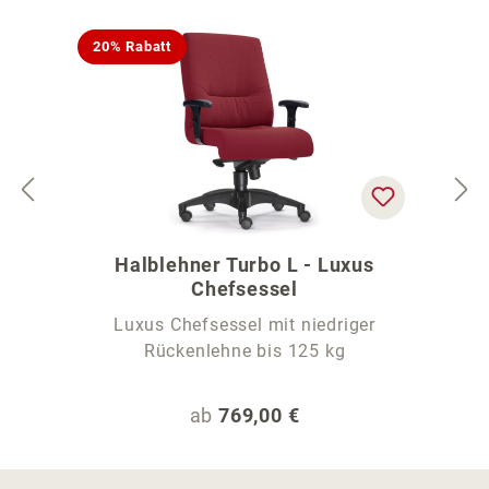
20% Rabatt
Halblehner Turbo L - Luxus
Chefsessel
Luxus Chefsessel mit niedriger
Rückenlehne bis 125 kg
Regulärer Preis:
ab
769,00 €