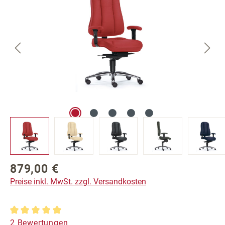
879,00 €
Regulärer Preis:
Preise inkl. MwSt. zzgl. Versandkosten
Durchschnittliche Bewertung von 5 von 5 Sternen
2 Bewertungen