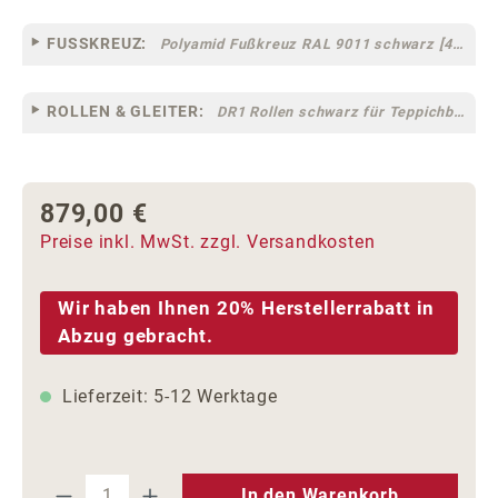
FUSSKREUZ:
Polyamid Fußkreuz RAL 9011 schwarz [44]
ROLLEN & GLEITER:
DR1 Rollen schwarz für Teppichböden [10]
879,00 €
Regulärer Preis:
Preise inkl. MwSt. zzgl. Versandkosten
Wir haben Ihnen 20% Herstellerrabatt in
Abzug gebracht.
Lieferzeit: 5-12 Werktage
Produkt Anzahl: Gib den gewünschten We
In den Warenkorb