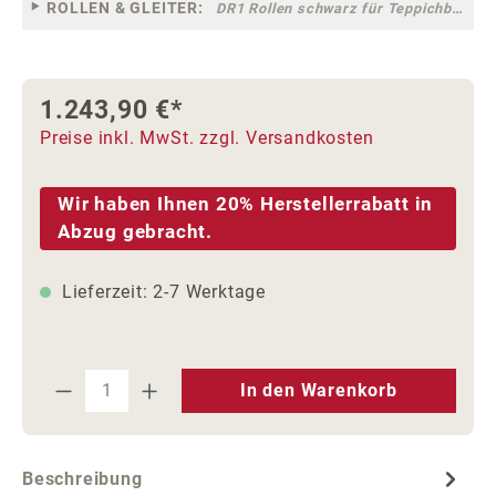
ROLLEN & GLEITER:
DR1 Rollen schwarz für Teppichböden [10]
1.243,90 €*
Preise inkl. MwSt. zzgl. Versandkosten
Wir haben Ihnen 20% Herstellerrabatt in
Abzug gebracht.
Lieferzeit: 2-7 Werktage
Produkt Anzahl: Gib den gewünschten We
In den Warenkorb
Beschreibung