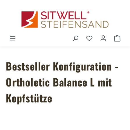
Zum Hauptinhalt springen
Du hast 0 Produ
Ware
Bestseller Konfiguration -
Ortholetic Balance L mit
Kopfstütze