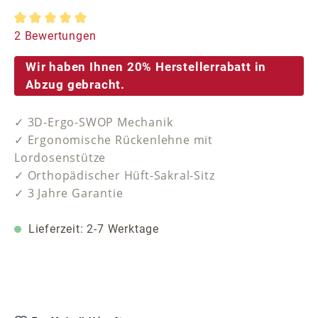
Durchschnittliche Bewertung von 5 von 5 Sternen
2 Bewertungen
Wir haben Ihnen 20% Herstellerrabatt in
Abzug gebracht.
✓ 3D-Ergo-SWOP Mechanik
✓ Ergonomische Rückenlehne mit
Lordosenstütze
✓ Orthopädischer Hüft-Sakral-Sitz
✓ 3 Jahre Garantie
Lieferzeit: 2-7 Werktage