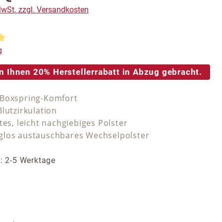
 MwSt. zzgl. Versandkosten
tliche Bewertung von 5 von 5 Sternen
g
n Ihnen 20% Herstellerrabatt in Abzug gebracht.
 Boxspring-Komfort
lutzirkulation
tes, leicht nachgiebiges Polster
los austauschbares Wechselpolster
t: 2-5 Werktage