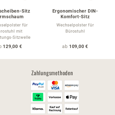
scheiben-Sitz
Ergonomischer DIN-
ormschaum
Komfort-Sitz
selpolster für
Wechselpolster für
rostuhl mit
Bürostuhl
tungs-Sitzwelle
egulärer Preis:
Regulärer Preis:
b
129,00 €
ab
109,00 €
Zahlungsmethoden