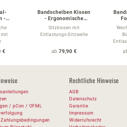
al-
Bandscheiben Kissen
Band
n -
- Ergonomische
F
r Stühle
Sitzauflage
che
Sitzkissen mit
Wech
 mit
Entlastungs-Sitzwelle
Bü
z
Entlas
 Preis:
Regulärer Preis:
R
 €
ab
79,90 €
a
inweise
Rechtliche Hinweise
sanleitungen
AGB
tzen
Datenschutz
gen / pCon / OFML
Garantie
erfolgung
Impressum
 Zahlungsbedingungen
Widerrufsrecht