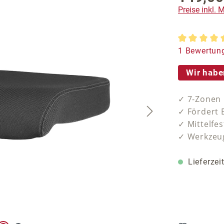
Preise inkl.
Durchschnit
1 Bewertun
Wir habe
✓ 7-Zonen
✓ Fördert B
✓ Mittelfes
✓ Werkzeug
Lieferzei