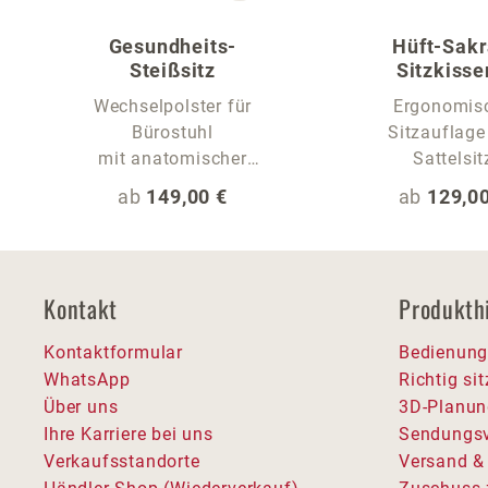
Gesundheits-
Hüft-Sakr
Steißsitz
Sitzkisse
Sitzauflage fü
Wechselpolster für
Ergonomis
Bürostuhl
Sitzauflage
mit anatomischer
Sattelsit
Sitzrille
Regulärer Preis:
Regulärer
ab
149,00 €
ab
129,00
Kontakt
Produkth
Kontaktformular
Bedienung
WhatsApp
Richtig si
Über uns
3D-Planun
Ihre Karriere bei uns
Sendungsv
Verkaufsstandorte
Versand &