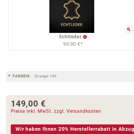
Echtleder
94,90 €*
FARBEN:
Orange 101
149,00 €
Regulärer Preis:
Preise inkl. MwSt. zzgl. Versandkosten
Wir haben Ihnen 20% Herstellerrabatt in Abzug