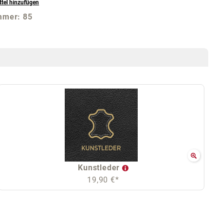
tel hinzufügen
mmer:
85
Kunstleder
19,90 €*