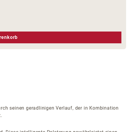
hen um die Anzahl zu erhöhen oder zu r
renkorb
rch seinen geradlinigen Verlauf, der in Kombination
.