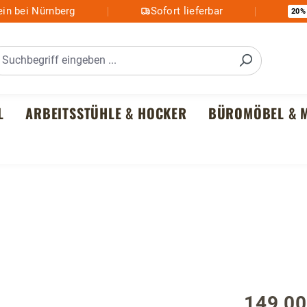
in bei Nürnberg
Sofort lieferbar
20%
L
ARBEITSSTÜHLE & HOCKER
BÜROMÖBEL & M
z
149,00
Regulärer P