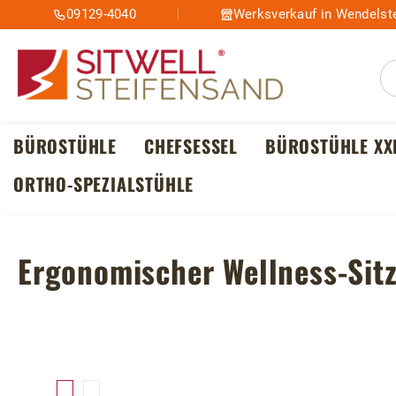
09129-4040
Werksverkauf in Wendelste
m Hauptinhalt springen
Zur Suche springen
Zur Hauptnavigation springen
BÜROSTÜHLE
CHEFSESSEL
BÜROSTÜHLE XX
ORTHO-SPEZIALSTÜHLE
Ergonomischer Wellness-Sit
Bildergalerie überspringen