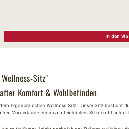
n Wert ein oder benutze die Schaltfläc
In den Wa
 Wellness-Sitz"
hafter Komfort & Wohlbefinden
dem Ergonomischen Wellness-Sitz. Dieser Sitz besticht du
chen Vorderkante ein unvergleichliches Sitzgefühl schafft