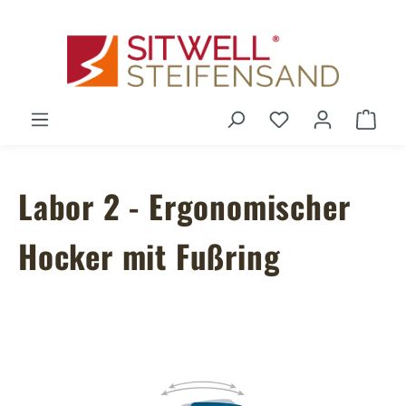
Zum Hauptinhalt springen
Du hast 0 Produ
Ware
Labor 2 - Ergonomischer
Hocker mit Fußring
Bildergalerie überspringen