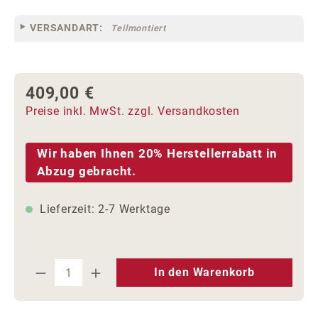
VERSANDART:
Teilmontiert
409,00 €
Regulärer Preis:
Preise inkl. MwSt. zzgl. Versandkosten
Wir haben Ihnen 20% Herstellerrabatt in
Abzug gebracht.
Lieferzeit: 2-7 Werktage
Produkt Anzahl: Gib den gewünschten We
In den Warenkorb