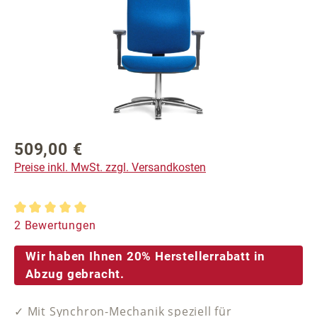
509,00 €
Regulärer Preis:
Preise inkl. MwSt. zzgl. Versandkosten
Durchschnittliche Bewertung von 5 von 5 Sternen
2 Bewertungen
Wir haben Ihnen 20% Herstellerrabatt in
Abzug gebracht.
✓ Mit Synchron-Mechanik speziell für