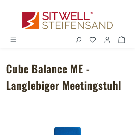
Zum Hauptinhalt springen
Du hast 0 Produ
Ware
Cube Balance ME -
Langlebiger Meetingstuhl
Bildergalerie überspringen