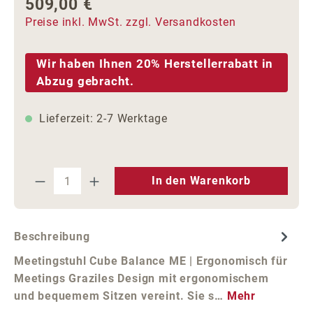
509,00 €
Regulärer Preis:
Preise inkl. MwSt. zzgl. Versandkosten
Wir haben Ihnen 20% Herstellerrabatt in
Abzug gebracht.
Lieferzeit: 2-7 Werktage
Produkt Anzahl: Gib den gewünschten We
In den Warenkorb
Beschreibung
Meetingstuhl Cube Balance ME | Ergonomisch für
Meetings Graziles Design mit ergonomischem
und bequemem Sitzen vereint. Sie s…
Mehr